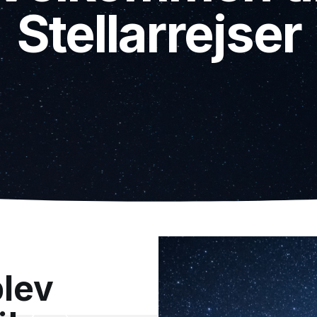
Stellarrejser
plev