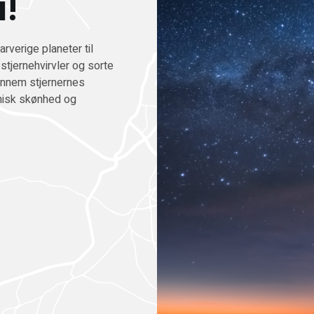
i!
rverige planeter til
 stjernehvirvler og sorte
 gennem stjernernes
misk skønhed og